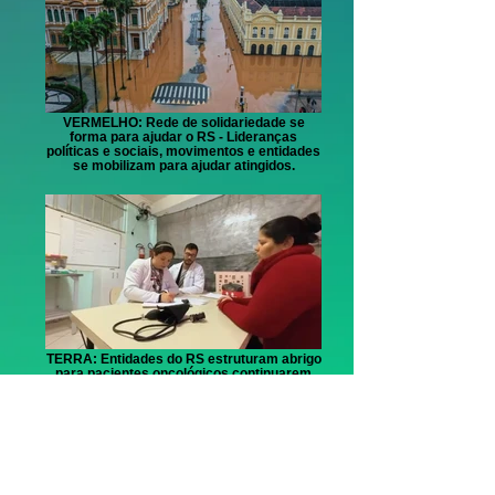
VERMELHO: Rede de solidariedade se
forma para ajudar o RS - Lideranças
políticas e sociais, movimentos e entidades
se mobilizam para ajudar atingidos.
TERRA: Entidades do RS estruturam abrigo
para pacientes oncológicos continuarem
tratamento.