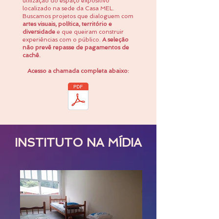
utilização do espaço expositivo
localizado na sede da Casa MEL.
Buscamos projetos que dialoguem com
artes visuais, política, território e
diversidade
e que queiram construir
experiências com o público.
A seleção
não prevê repasse de pagamentos de
cachê.
Acesso a chamada completa abaixo:
INSTITUTO NA MÍDIA