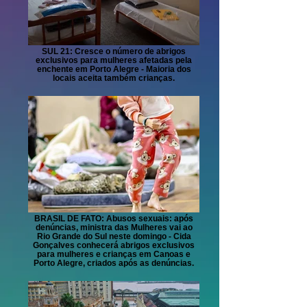
SUL 21: Cresce o número de abrigos
exclusivos para mulheres afetadas pela
enchente em Porto Alegre - Maioria dos
locais aceita também crianças.
BRASIL DE FATO: Abusos sexuais: após
denúncias, ministra das Mulheres vai ao
Rio Grande do Sul neste domingo - Cida
Gonçalves conhecerá abrigos exclusivos
para mulheres e crianças em Canoas e
Porto Alegre, criados após as denúncias.